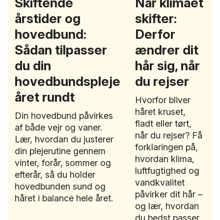
Skiftende
Når klimaet
årstider og
skifter:
hovedbund:
Derfor
Sådan tilpasser
ændrer dit
du din
hår sig, når
hovedbundspleje
du rejser
året rundt
Hvorfor bliver
håret kruset,
Din hovedbund påvirkes
fladt eller tørt,
af både vejr og vaner.
når du rejser? Få
Lær, hvordan du justerer
forklaringen på,
din plejerutine gennem
hvordan klima,
vinter, forår, sommer og
luftfugtighed og
efterår, så du holder
vandkvalitet
hovedbunden sund og
påvirker dit hår –
håret i balance hele året.
og lær, hvordan
du bedst passer