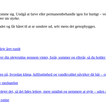
 komme sig. Undgå at farve eller permanentbehandle igen for hurtigt – ven
er sin styrke.
nder og får håret til at se sundere ud, selv mens det genopbygges.
eje året rundt
r din plejerutine gennem vinter, forår, sommer og efterår, så du holder
ingen på, hvordan klima, luftfugtighed og vandkvalitet påvirker dit hår –
re medgørligt
ejer det, så det føles lettere, mere smidigt og nemmere at style – uden 
 rutine