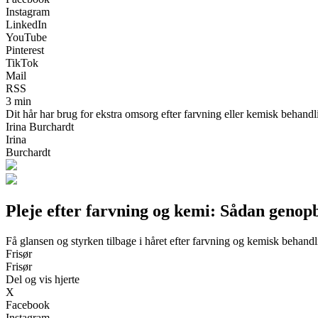
Instagram
LinkedIn
YouTube
Pinterest
TikTok
Mail
RSS
3 min
Dit hår har brug for ekstra omsorg efter farvning eller kemisk behandli
Irina Burchardt
Irina
Burchardt
Pleje efter farvning og kemi: Sådan genop
Få glansen og styrken tilbage i håret efter farvning og kemisk behand
Frisør
Frisør
Del og vis hjerte
X
Facebook
Instagram