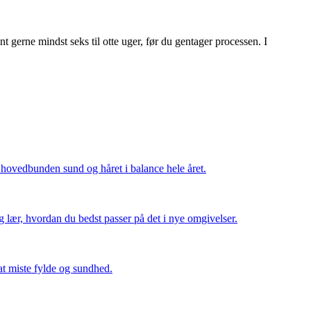
t gerne mindst seks til otte uger, før du gentager processen. I
 hovedbunden sund og håret i balance hele året.
 og lær, hvordan du bedst passer på det i nye omgivelser.
at miste fylde og sundhed.