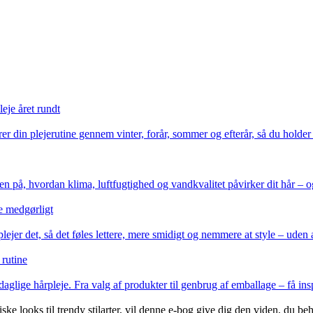
eje året rundt
r din plejerutine gennem vinter, forår, sommer og efterår, så du holder
ingen på, hvordan klima, luftfugtighed og vandkvalitet påvirker dit hår –
re medgørligt
ejer det, så det føles lettere, mere smidigt og nemmere at style – uden 
 rutine
lige hårpleje. Fra valg af produkter til genbrug af emballage – få inspir
iske looks til trendy stilarter, vil denne e-bog give dig den viden, du b