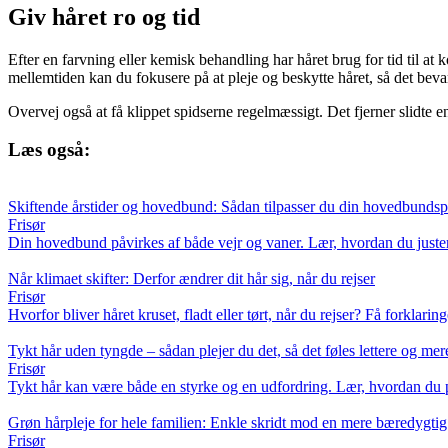
Giv håret ro og tid
Efter en farvning eller kemisk behandling har håret brug for tid til at
mellemtiden kan du fokusere på at pleje og beskytte håret, så det bevar
Overvej også at få klippet spidserne regelmæssigt. Det fjerner slidte e
Læs også:
Skiftende årstider og hovedbund: Sådan tilpasser du din hovedbundspl
Frisør
Din hovedbund påvirkes af både vejr og vaner. Lær, hvordan du justere
Når klimaet skifter: Derfor ændrer dit hår sig, når du rejser
Frisør
Hvorfor bliver håret kruset, fladt eller tørt, når du rejser? Få forklar
Tykt hår uden tyngde – sådan plejer du det, så det føles lettere og me
Frisør
Tykt hår kan være både en styrke og en udfordring. Lær, hvordan du pl
Grøn hårpleje for hele familien: Enkle skridt mod en mere bæredygtig
Frisør