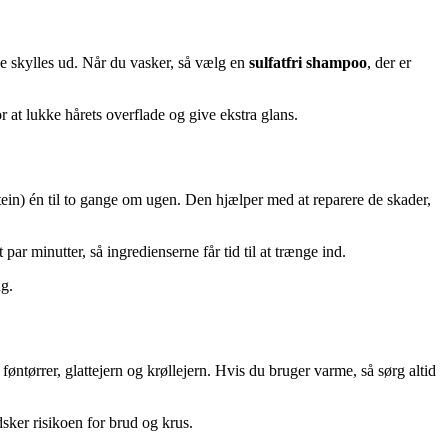
rne skylles ud. Når du vasker, så vælg en
sulfatfri shampoo
, der er
 at lukke hårets overflade og give ekstra glans.
ein) én til to gange om ugen. Den hjælper med at reparere de skader,
ar minutter, så ingredienserne får tid til at trænge ind.
ng.
øntørrer, glattejern og krøllejern. Hvis du bruger varme, så sørg altid
dsker risikoen for brud og krus.