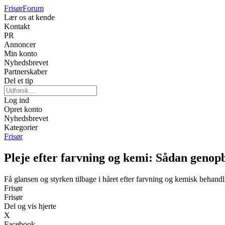
Frisør
Forum
Lær os at kende
Kontakt
PR
Annoncer
Min konto
Nyhedsbrevet
Partnerskaber
Del et tip
Log ind
Opret konto
Nyhedsbrevet
Kategorier
Frisør
Pleje efter farvning og kemi: Sådan genop
Få glansen og styrken tilbage i håret efter farvning og kemisk behand
Frisør
Frisør
Del og vis hjerte
X
Facebook