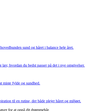
 hovedbunden sund og håret i balance hele året.
 og lær, hvordan du bedst passer på det i nye omgivelser.
at miste fylde og sundhed.
ation til en rutine, der både plejer håret og miljøet.
ehøver for at opnå dit drømmehår.