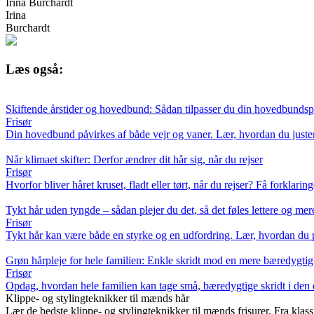
Irina Burchardt
Irina
Burchardt
Læs også:
Skiftende årstider og hovedbund: Sådan tilpasser du din hovedbundspl
Frisør
Din hovedbund påvirkes af både vejr og vaner. Lær, hvordan du justere
Når klimaet skifter: Derfor ændrer dit hår sig, når du rejser
Frisør
Hvorfor bliver håret kruset, fladt eller tørt, når du rejser? Få forklar
Tykt hår uden tyngde – sådan plejer du det, så det føles lettere og me
Frisør
Tykt hår kan være både en styrke og en udfordring. Lær, hvordan du pl
Grøn hårpleje for hele familien: Enkle skridt mod en mere bæredygtig
Frisør
Opdag, hvordan hele familien kan tage små, bæredygtige skridt i den dag
Klippe- og stylingteknikker til mænds hår
Lær de bedste klippe- og stylingteknikker til mænds frisurer. Fra klass