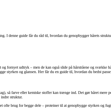
ng. I denne guide får du råd til, hvordan du genopbygger hårets struktur
g fornyet udtryk – men de kan også slide på hårstråene og svække hårets
gge styrken og glansen. Her får du en guide til, hvordan du bedst passe
lag), så farve eller kemiske stoffer kan trænge ind. Det gør håret mere p
indre struktur.
et ofte brug for begge dele – proteiner til at genopbygge styrken og fugt