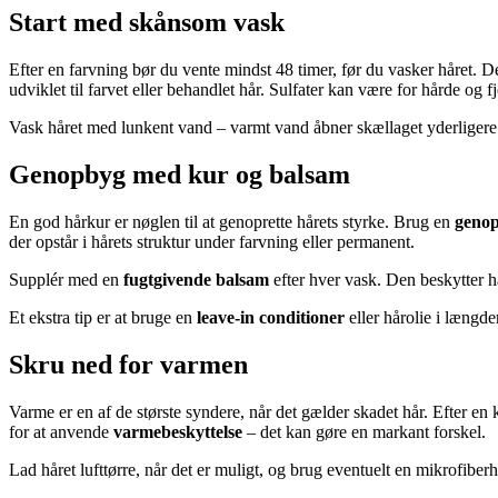
Start med skånsom vask
Efter en farvning bør du vente mindst 48 timer, før du vasker håret. De
udviklet til farvet eller behandlet hår. Sulfater kan være for hårde og f
Vask håret med lunkent vand – varmt vand åbner skællaget yderligere og
Genopbyg med kur og balsam
En god hårkur er nøglen til at genoprette hårets styrke. Brug en
geno
der opstår i hårets struktur under farvning eller permanent.
Supplér med en
fugtgivende balsam
efter hver vask. Den beskytter hå
Et ekstra tip er at bruge en
leave-in conditioner
eller hårolie i længde
Skru ned for varmen
Varme er en af de største syndere, når det gælder skadet hår. Efter en 
for at anvende
varmebeskyttelse
– det kan gøre en markant forskel.
Lad håret lufttørre, når det er muligt, og brug eventuelt en mikrofiber