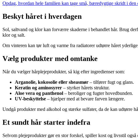
Opdag, hvordan hele familien kan tage små, bæredygtige skridt i den dag
Beskyt håret i hverdagen
Sol, saltvand og klor kan forværre skaderne i behandlet hår. Brug der
klor og salt.
Om vinteren kan tør luft og varme fra radiatorer udtørre håret yderlig
Vælg produkter med omtanke
Når du vælger hårplejeprodukter, så kig efter ingredienser som:
Arganolie, kokosolie eller sheasmør
– tilfører fugt og glans.
Keratin og aminosyrer
– styrker hårets struktur.
Aloe vera og panthenol
– beroliger og fugter hovedbunden.
UV-beskyttelse
– hjælper med at bevare farven længere.
Undgå produkter med alkohol og stærke sulfater, da de kan udtørre hår
Et sundt hår starter indefra
Selvom plejeprodukter gør en stor forskel, spiller kost og livsstil også