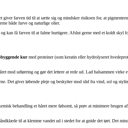
t giver farven tid til at sætte sig og mindsker risikoen for, at pigmente
jerne både farve og naturlige olier.
 kan få farven til at falme hurtigere. Afslut gerne med et koldt skyl for
pbyggende kur
med proteiner (som keratin eller hydrolyseret hvedeprot
ret mod udtørring og gør det lettere at rede ud. Lad balsammen virke et p
rne. Det giver løbende pleje og beskytter mod slid fra vind, sol og styli
kemisk behandling er håret mere følsomt, så prøv at minimere brugen af f
håndklæde til at klemme vandet ud i stedet for at gnide det tørt. Det min