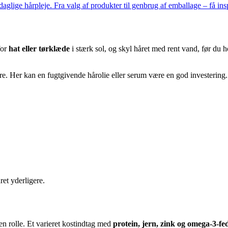
lige hårpleje. Fra valg af produkter til genbrug af emballage – få inspir
for
hat eller tørklæde
i stærk sol, og skyl håret med rent vand, før du h
ere. Her kan en fugtgivende hårolie eller serum være en god investering.
et yderligere.
 en rolle. Et varieret kostindtag med
protein, jern, zink og omega-3-fe